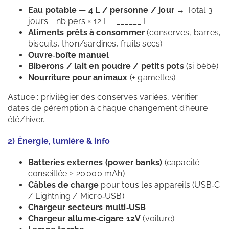
Eau potable
—
4 L / personne / jour
→ Total 3
jours = nb pers × 12 L = ______ L
Aliments prêts à consommer
(conserves, barres,
biscuits, thon/sardines, fruits secs)
Ouvre‑boîte manuel
Biberons / lait en poudre / petits pots
(si bébé)
Nourriture pour animaux
(+ gamelles)
Astuce : privilégier des conserves variées, vérifier
dates de péremption à chaque changement d’heure
été/hiver.
2) Énergie, lumière & info
Batteries externes (power banks)
(capacité
conseillée ≥ 20 000 mAh)
Câbles de charge
pour tous les appareils (USB‑C
/ Lightning / Micro‑USB)
Chargeur secteurs multi‑USB
Chargeur allume‑cigare 12V
(voiture)