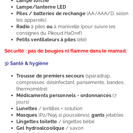
Lampe torche
Lampe/lanterne LED
Piles / batteries de rechange
(AA/AAA/D, selon
tes appareils)
Radio
à piles
ou
à manivelle (pour suivre les
consignes du Pikoud HaOref)
Petits ventilateurs à piles
(été)
Sécurité : pas de bougies ni flamme dans le mamad.
3) Santé & hygiène
Trousse de premiers secours
(sparadrap,
compresses, désinfectant, pansements, bandes,
thermomètre)
Médicaments personnels
+
ordonnances
(7
jours)
Lunettes
/ lentilles + solution
Masques
(P2/N95 si poussières),
gants
jetables
Lingettes toilette
/ lingettes bébé
Gel hydroalcoolique
/ savon