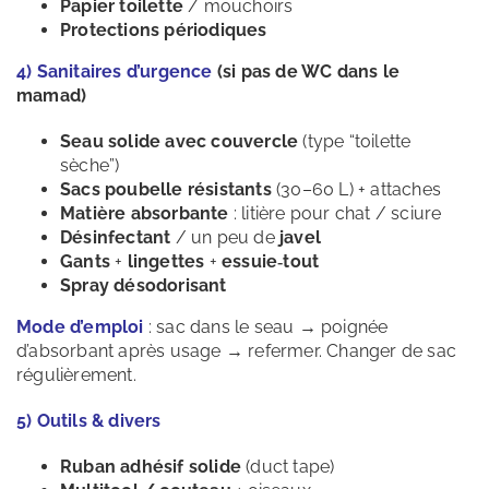
Papier toilette
/ mouchoirs
Protections périodiques
4) Sanitaires d’urgence
(si pas de WC dans le
mamad)
Seau solide avec couvercle
(type “toilette
sèche”)
Sacs poubelle résistants
(30–60 L) + attaches
Matière absorbante
: litière pour chat / sciure
Désinfectant
/ un peu de
javel
Gants
+
lingettes
+
essuie‑tout
Spray désodorisant
Mode d’emploi
: sac dans le seau → poignée
d’absorbant après usage → refermer. Changer de sac
régulièrement.
5) Outils & divers
Ruban adhésif solide
(duct tape)