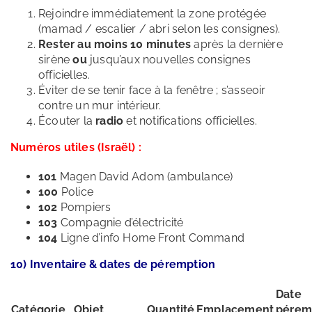
Rejoindre immédiatement la zone protégée
(mamad / escalier / abri selon les consignes).
Rester au moins 10 minutes
après la dernière
sirène
ou
jusqu’aux nouvelles consignes
officielles.
Éviter de se tenir face à la fenêtre ; s’asseoir
contre un mur intérieur.
Écouter la
radio
et notifications officielles.
Numéros utiles (Israël) :
101
Magen David Adom (ambulance)
100
Police
102
Pompiers
103
Compagnie d’électricité
104
Ligne d’info Home Front Command
10) Inventaire & dates de péremption
Date
Catégorie
Objet
Quantité
Emplacement
pérem