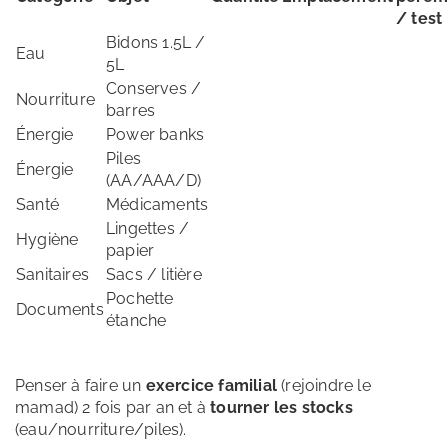
/ test
Bidons 1.5L /
Eau
5L
Conserves /
Nourriture
barres
Énergie
Power banks
Piles
Énergie
(AA/AAA/D)
Santé
Médicaments
Lingettes /
Hygiène
papier
Sanitaires
Sacs / litière
Pochette
Documents
étanche
Penser à faire un
exercice familial
(rejoindre le
mamad) 2 fois par an et à
tourner les stocks
(eau/nourriture/piles).