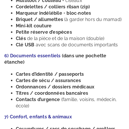
Multitool / couteau
+ ciseaux
Cordelettes / colliers rilsan (zip)
Marqueur indélébile
+
bloc‑notes
Briquet / allumettes
(à garder hors du mamad)
Mini‑kit couture
Petite réserve d’espèces
Clés
de la pièce et de la maison (double)
Clé USB
avec scans de documents importants
6) Documents essentiels
(dans une pochette
étanche)
Cartes d’identité / passeports
Cartes de sécu / assurances
Ordonnances / dossiers médicaux
Titres / coordonnées bancaires
Contacts d’urgence
(famille, voisins, médecin,
école)
7) Confort, enfants & animaux
Couvertures / sacs de couchage / oreillers