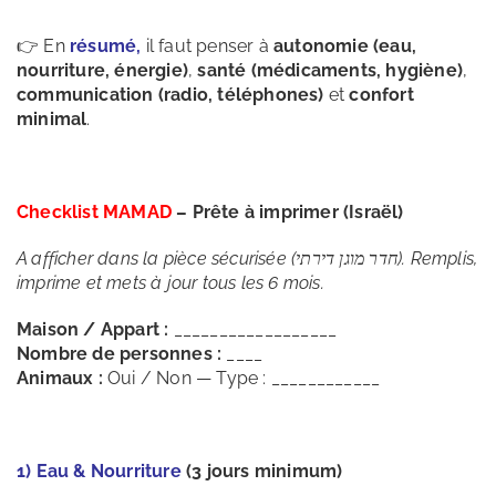
👉 En
résumé,
il faut penser à
autonomie (eau,
nourriture, énergie)
,
santé (médicaments, hygiène)
,
communication (radio, téléphones)
et
confort
minimal
.
Checklist MAMAD
– Prête à imprimer (Israël)
A afficher dans la pièce sécurisée (
חדר מוגן דירתי). Remplis,
imprime et mets à jour tous les 6 mois.
Maison / Appart :
__________________
Nombre de personnes :
____
Animaux :
Oui / Non — Type : ____________
1) Eau & Nourriture
(3 jours minimum)